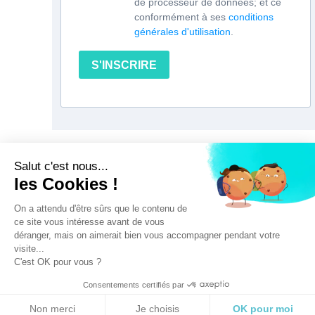
de processeur de données; et ce
conformément à ses
conditions
générales d'utilisation
.
S'INSCRIRE
Salut c'est nous...
A propos
les Cookies !
Contact
On a attendu d'être sûrs que le contenu de
ce site vous intéresse avant de vous
Politique confidentialité des données
déranger, mais on aimerait bien vous accompagner pendant votre
Conditions Générales de Vente
visite...
C'est OK pour vous ?
Consentements certifiés par
© Rayures et Ratures 2015-2022 par Chloe Romengas -
Non merci
Je choisis
OK pour moi