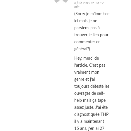
8 juin 2019 at 3 h 12
min
(Sorry je m’immisce
ici mais je ne
parviens pas à
trouver le lien pour
commenter en
général?)
Hey, merci de
l’article. C’est pas
vraiment mon
genre et j’ai
toujours détesté les
ouvrages de self-
help mais ça tape
assez juste. J’ai été
diagnostiquée THPi
il y a maintenant
15 ans, j’en ai 27