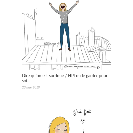
Dire qu’on est surdoué / HPI ou le garder pour
soi…
28 mai 2019