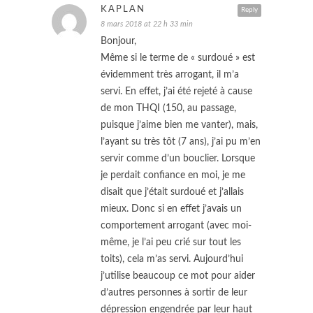
KAPLAN
Reply
8 mars 2018 at 22 h 33 min
Bonjour,
Même si le terme de « surdoué » est
évidemment très arrogant, il m’a
servi. En effet, j’ai été rejeté à cause
de mon THQI (150, au passage,
puisque j’aime bien me vanter), mais,
l’ayant su très tôt (7 ans), j’ai pu m’en
servir comme d’un bouclier. Lorsque
je perdait confiance en moi, je me
disait que j’était surdoué et j’allais
mieux. Donc si en effet j’avais un
comportement arrogant (avec moi-
même, je l’ai peu crié sur tout les
toits), cela m’as servi. Aujourd’hui
j’utilise beaucoup ce mot pour aider
d’autres personnes à sortir de leur
dépression engendrée par leur haut