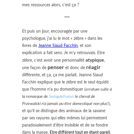
mes ressources alors, c’est ça ?
***
Et puis un jour, encouragée par une
psychologue, j’ai lu le mot « zèbre » dans les
livres de
Jeanne Siaud Facchin
, et son
explication a fait sens. Je m’y retrouvais. Etre
atypique
zèbre, c’est avoir une personnalité
,
penser
réagir
une façon de
et donc de
différente, et ça, ça me parlait. Jeanne Siaud
Facchin explique que le zèbre est le seul équidé
que l’homme n’a pu domestiquer (
erratum suite à
la remarque de
SwingdeFraise
: le cheval de
Przewalski n’a jamais pu être domestiqué non plus!
),
et qu’il se distingue des animaux de la savane
par ses rayures qui elles mêmes lui permettent
paradoxalement d’être invisible et de se fondre
dans la masse.
Etre différent tout en étant pareil.