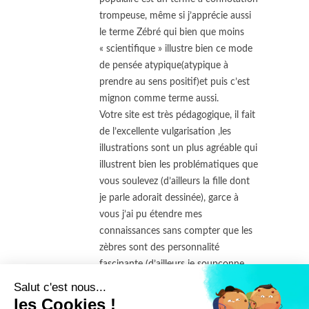
trompeuse, même si j’apprécie aussi
le terme Zébré qui bien que moins
« scientifique » illustre bien ce mode
de pensée atypique(atypique à
prendre au sens positif)et puis c’est
mignon comme terme aussi.
Votre site est très pédagogique, il fait
de l’excellente vulgarisation ,les
illustrations sont un plus agréable qui
illustrent bien les problématiques que
vous soulevez (d’ailleurs la fille dont
je parle adorait dessinée), garce à
vous j’ai pu étendre mes
connaissances sans compter que les
zèbres sont des personnalité
fascinante (d’ailleurs je soupçonne
plusieurs grand penseurs de l’avoir
Salut c'est nous...
était au vue de leurs vécus comme
les Cookies !