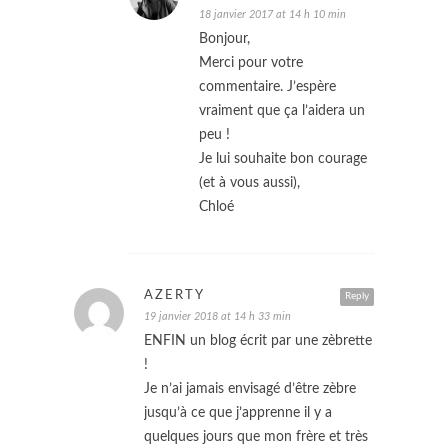
18 janvier 2017 at 14 h 10 min
Bonjour,
Merci pour votre
commentaire. J’espère
vraiment que ça l’aidera un
peu !
Je lui souhaite bon courage
(et à vous aussi),
Chloé
AZERTY
Reply
19 janvier 2018 at 14 h 33 min
ENFIN un blog écrit par une zèbrette
!
Je n’ai jamais envisagé d’être zèbre
jusqu’à ce que j’apprenne il y a
quelques jours que mon frère et très