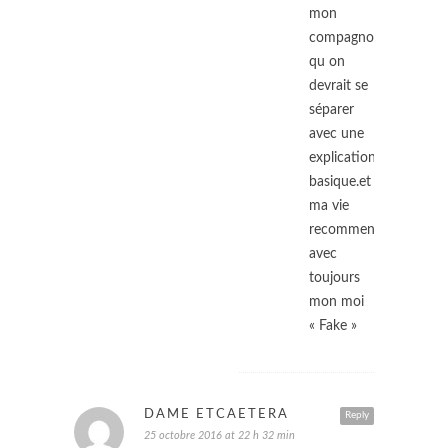
mon
compagnon
qu on
devrait se
séparer
avec une
explication
basique.et
ma vie
recommençais
avec
toujours
mon moi
« Fake »
DAME ETCAETERA
Reply
25 octobre 2016 at 22 h 32 min