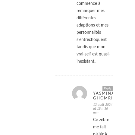
commence à
remarquer mes
différentes
adaptions et mes
personnalités
s’entrechoquent
tandis que mon
vrai-self est quasi-
inexistant…
Reply
YASMINA
GHOMRI
13 août 2024
at 18 h 36
min
Ce zèbre
me fait
plaisir à