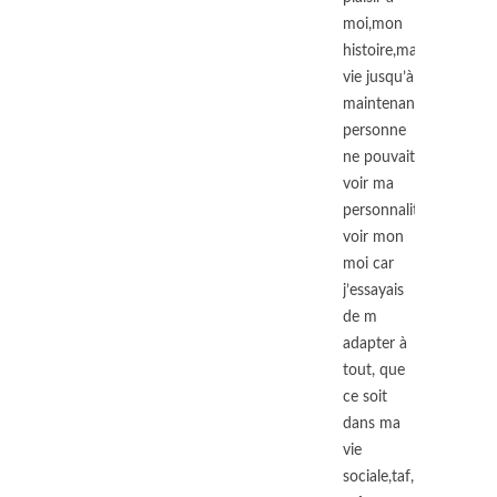
moi,mon
histoire,ma
vie jusqu’à
maintenant….
personne
ne pouvait
voir ma
personnalité
voir mon
moi car
j’essayais
de m
adapter à
tout, que
ce soit
dans ma
vie
sociale,taf,