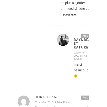
de plus a ajouter
un merci sincère et
nécessaire !
Reply
RAYURES
ET
RATURES
22 février
2023 at 7 h
53 min
merci
beaucoup
HORATIO666
Reply
28 octobre 2016 at 20 h 10 min