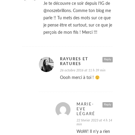
Je te découvre ce soir depuis l’IG de
@noszebrillons. Comme ton blog me
parle !! Tu mets des mots sur ce que
je pense être et surtout, sur ce que je
perçois de mon fils ! Merci !!!
RAYURES ET
Reply
RATURES
26 octobre 2016 at 11 h 39 min
Oooh merci à toi !
MARIE-
Reply
EVE
LÉGARÉ
22 février 2023 at 4 h 14
min
WoW! Il n’y a rien