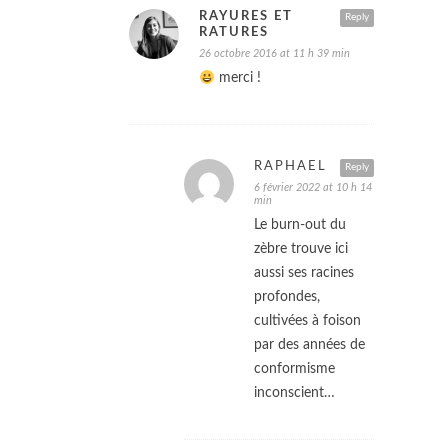
RAYURES ET
Reply
RATURES
26 octobre 2016 at 11 h 39 min
merci !
RAPHAËL
Reply
6 février 2022 at 10 h 14
min
Le burn-out du
zèbre trouve ici
aussi ses racines
profondes,
cultivées à foison
par des années de
conformisme
inconscient…