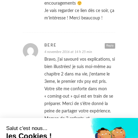
encouragements
Je vais regarder ce lien dès ce soir, ça
m’intéresse ! Merci beaucoup !
BÉRÉ
Reply
4 novembre 2016 at 14 h 25 min
Bravo, j’ai savouré vos explications, si
bien illustrées! je suis moi-même au
chapitre 2 dans ma vie, j’entame le
3eme, le premier rdv psy est pris.
Votre site me conforte dans mon
« coming-out » qui est en train de se
préparer. Merci de s’être donné la
peine de partager votre expérience.
Maman de 3 enfants, et
probablement d’un petit zèbre,
Salut c'est nous...
j’espère que des parents « en mode
les Cookies !