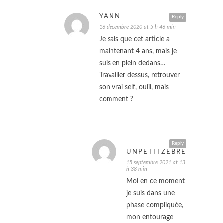
YANN
Reply
16 décembre 2020 at 5 h 46 min
Je sais que cet article a
maintenant 4 ans, mais je
suis en plein dedans…
Travailler dessus, retrouver
son vrai self, ouiii, mais
comment ?
Reply
UNPETITZEBRECOMPLI
15 septembre 2021 at 13
h 38 min
Moi en ce moment
je suis dans une
phase compliquée,
mon entourage