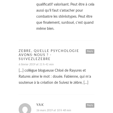
qualificatif valorisant. Peut être à cela
aussi qu’il faut s’attacher pour
combattre les stéréotypes. Peut être
que finalement, surdoué, c’est quand
même bien.
ZÈBRE, QUELLE PSYCHOLOGIE
Reply
AVONS-NOUS ? -
SUIVEZLEZEBRE
6 février 2019 at 11 h 41 min
[…] collègue blogueuse Chloé de Rayures et
Ratures aime le mot : douée. Fabienne, qui m’a
soutenue à la création de Suivez le zèbre, […]
YAK
Reply
16 mars 2019 at 10 h 48 min