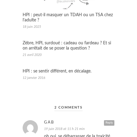
HPI : peut-il masquer un TDAH ou un TSA chez
l’adulte ?
18 juin 2025
Zèbre, HPI, surdoué : cadeau ou fardeau ? Et si
on arrêtait de se poser la question ?
21 avril 2020
HPI : se sentir différent, en décalage.
12 janvier 2016
2 COMMENTS
GAB
Reply
19 juin 2018 at 11 h 21 min
oh oui, se débarrasser de la toxicité