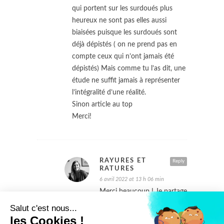
qui portent sur les surdoués plus
heureux ne sont pas elles aussi
biaisées puisque les surdoués sont
déjà dépistés ( on ne prend pas en
compte ceux qui n’ont jamais été
dépistés) Mais comme tu l’as dit, une
étude ne suffit jamais à représenter
l’intégralité d’une réalité.
Sinon article au top
Merci!
RAYURES ET
Reply
RATURES
6 avril 2022 at 13 h 06 min
Merci beaucoup ! Je partage
ton avis dans le sens où
Salut c'est nous...
reconnaître l’existence de
les Cookies !