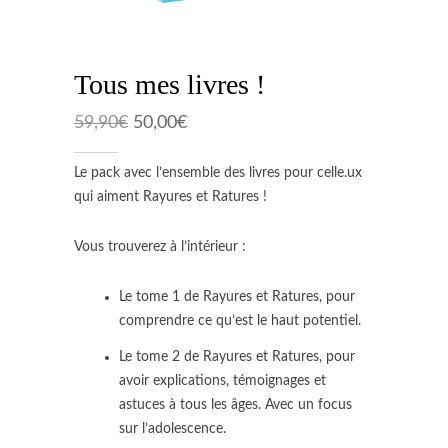
Tous mes livres !
Le
Le
59,90
€
50,00
€
prix
prix
initial
actuel
Le pack avec l’ensemble des livres pour celle.ux
était :
est :
qui aiment Rayures et Ratures !
59,90€.
50,00€.
Vous trouverez à l’intérieur :
Le tome 1 de Rayures et Ratures, pour
comprendre ce qu’est le haut potentiel.
Le tome 2 de Rayures et Ratures, pour
avoir explications, témoignages et
astuces à tous les âges. Avec un focus
sur l’adolescence.