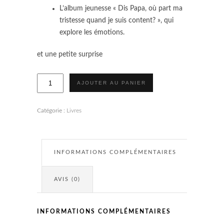
L’album jeunesse « Dis Papa, où part ma
tristesse quand je suis content? », qui
explore les émotions.
et une petite surprise
quantité
AJOUTER AU PANIER
de
Tous
mes
livres
Catégorie :
Livres
!
INFORMATIONS COMPLÉMENTAIRES
AVIS (0)
INFORMATIONS COMPLÉMENTAIRES