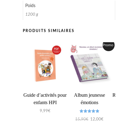
Poids
1200 g
PRODUITS SIMILAIRES
Promo !
Guide d’activités pour
Album jeunesse
Rayures et Ra
enfants HPI
émotions
livre
9,99
€
Note
Note
Le
Le
15,90
€
12,00
€
22,00
5.00
5.00
sur 5
sur 5
prix
prix
initial
actuel