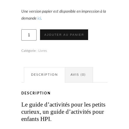
Une version papier est disponible en impression à la
demande
ici
.
quantité
AJOUTER AU PANIER
de
Guide
d'activités
pour
Catégorie :
Livres
enfants
HPI
DESCRIPTION
AVIS (0)
DESCRIPTION
Le guide d’activités pour les petits
curieux, un guide d’activités pour
enfants HPI.