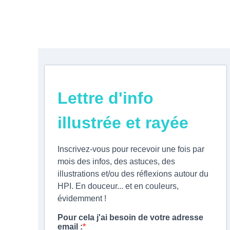
était :
est :
pr
59,90€.
50,00€.
in
ét
1
Lettre d'info
illustrée et rayée
Inscrivez-vous pour recevoir une fois par
mois des infos, des astuces, des
illustrations et/ou des réflexions autour du
HPI. En douceur... et en couleurs,
évidemment !
Pour cela j'ai besoin de votre adresse
email :