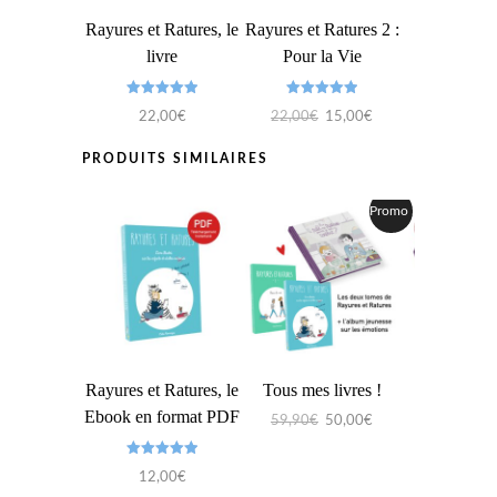
Rayures et Ratures, le
Rayures et Ratures 2 :
livre
Pour la Vie
Note
Note
Le
Le
22,00
€
22,00
€
15,00
€
5.00
5.00
sur 5
sur 5
prix
prix
PRODUITS SIMILAIRES
initial
actuel
était :
est :
Promo !
22,00€.
15,00€.
Rayures et Ratures, le
Tous mes livres !
Album je
Ebook en format PDF
émoti
Le
Le
59,90
€
50,00
€
prix
prix
Note
Note
initial
actuel
L
12,00
€
15,90
€
1
5.00
5.00
sur 5
sur 5