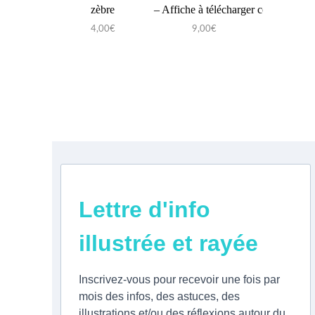
zèbre
– Affiche à télécharger
comme tout 
? – Illustr
4,00
€
9,00
€
impri
9,00
Lettre d'info
illustrée et rayée
Inscrivez-vous pour recevoir une fois par
mois des infos, des astuces, des
illustrations et/ou des réflexions autour du