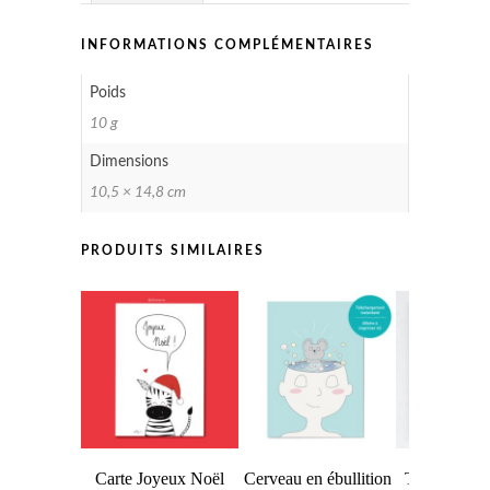
INFORMATIONS COMPLÉMENTAIRES
Poids
10 g
Dimensions
10,5 × 14,8 cm
PRODUITS SIMILAIRES
Carte Joyeux Noël
Cerveau en ébullition
Tu ne peux p