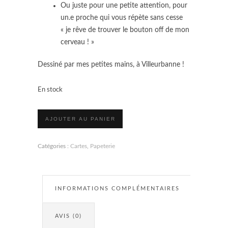
Ou juste pour une petite attention, pour
un.e proche qui vous répète sans cesse
« je rêve de trouver le bouton off de mon
cerveau ! »
Dessiné par mes petites mains, à Villeurbanne !
En stock
quantité
AJOUTER AU PANIER
de
Carte
-
Catégories :
Cartes
,
Papeterie
Le
bouton
off
du
cerveau
INFORMATIONS COMPLÉMENTAIRES
AVIS (0)