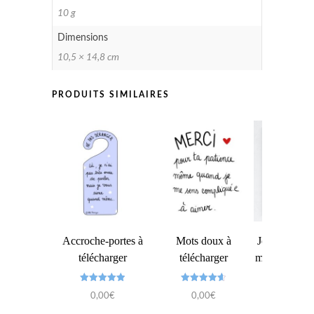
10 g
Dimensions
10,5 × 14,8 cm
PRODUITS SIMILAIRES
Accroche-portes à
Mots doux à
Je perçois l
télécharger
télécharger
ma façon – Il
à impri
Note
Note
9,00
0,00
€
0,00
€
5.00
4.67
sur 5
sur 5