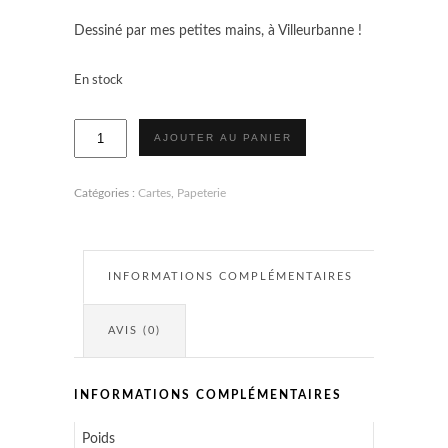
Dessiné par mes petites mains, à Villeurbanne !
En stock
quantité
AJOUTER AU PANIER
de
Carte
-
I
Catégories :
Cartes
,
Papeterie
am
weird...
I
love
INFORMATIONS COMPLÉMENTAIRES
weird
!
AVIS (0)
INFORMATIONS COMPLÉMENTAIRES
Poids