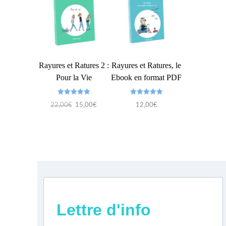
Rayures et Ratures 2 :
Rayures et Ratures, le
Pour la Vie
Ebook en format PDF
Note
Note
Le
Le
22,00
€
15,00
€
12,00
€
5.00
5.00
sur 5
sur 5
prix
prix
initial
actuel
était :
est :
22,00€.
15,00€.
Lettre d'info